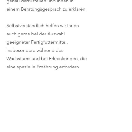
genau darzustellen und Ihnen in
einem Beratungsgespräch zu erklären.
Selbstverständlich helfen wir Ihnen
auch gerne bei der Auswahl
geeigneter Fertigfuttermittel,
insbesondere während des
Wachstums und bei Erkrankungen, die
eine spezielle Ernährung erfordern.
Öffnungszeite
n:
Montag bis Freitag 8:00 Uhr bis 18.30
Uhr
Samstag 9:00 Uhr bis 12
:00 Uhr