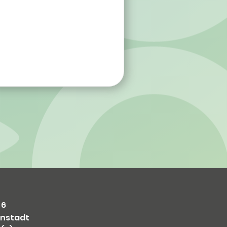
 6
nstadt