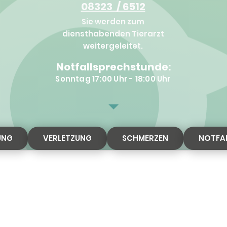
08323 / 6512
Sie werden zum
diensthabenden Tierarzt
weitergeleitet.
Notfallsprechstunde:
Sonntag 17:00 Uhr - 18:00 Uhr
UNG
VERLETZUNG
SCHMERZEN
NOTFAL