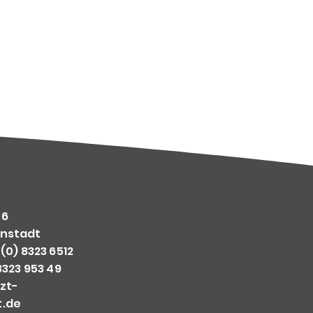
 6
nstadt
(0) 8323 6512
8323 953 49
zt-
t.de