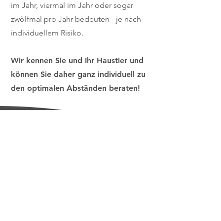
im Jahr, viermal im Jahr oder sogar
zwölfmal pro Jahr bedeuten - je nach
individuellem Risiko.
Wir kennen Sie und Ihr Haustier und
können Sie daher ganz individuell zu
den optimalen Abständen beraten!
Öffnungszeite
n:
Montag bis Freitag 8:00 Uhr bis 18.30
Uhr
Samstag 9:00 Uhr bis 12
:00 Uhr
Notfallsprechs
tunde:
Sonntag 17:00 Uhr bis 18:00 Uhr